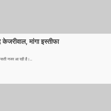
 केजरीवाल, मांगा इस्तीफा
फंसती नजर आ रही है।...