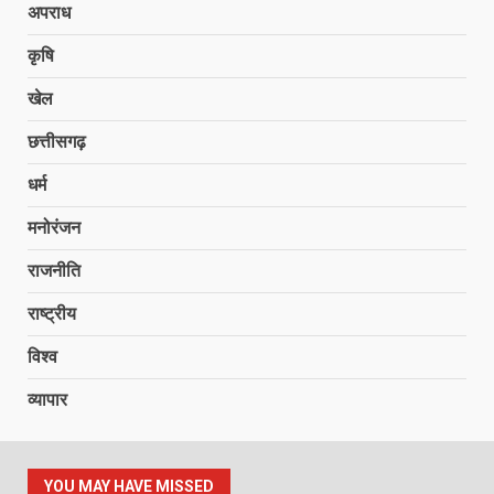
अपराध
कृषि
खेल
छत्तीसगढ़
धर्म
मनोरंजन
राजनीति
राष्ट्रीय
विश्व
व्यापार
YOU MAY HAVE MISSED