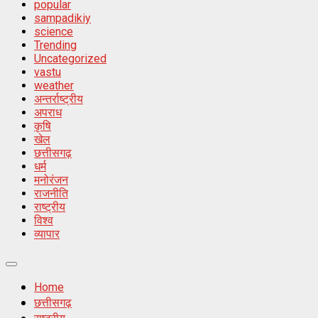
popular
sampadikiy
science
Trending
Uncategorized
vastu
weather
अन्तर्राष्ट्रीय
अपराध
कृषि
खेल
छत्तीसगढ़
धर्म
मनोरंजन
राजनीति
राष्ट्रीय
विश्व
व्यापार
Primary
Menu
Home
छत्तीसगढ़