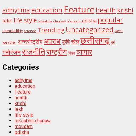
Feature
adhytma
education
health
krishi
popular
life style
lekh
odisha
loksabha chunaw
mousam
Uncategorized
Trending
sampadikiy
science
vastu
छत्तीसगढ़
अपराध
अन्तर्राष्ट्रीय
खेल
कृषि
weather
धर्म
राजनीति
राष्ट्रीय
व्यापार
मनोरंजन
विश्व
Categories
adhytma
education
Feature
health
krishi
lekh
life style
loksabha chunaw
mousam
odisha