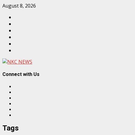
Skip
August 8, 2026
to
Facebook
content
Twitter
Linkedin
VK
Youtube
Instagram
Connect with Us
Facebook
Twitter
Linkedin
VK
Youtube
Instagram
Tags