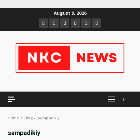
Skip
August 9, 2026
to
Facebook
Twitter
Linkedin
VK
Youtube
Instagram
content
PRIMARY
MENU
Home
Blog
sampadikiy
sampadikiy