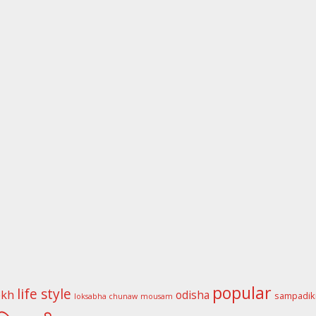
popular
life style
ekh
odisha
sampadik
loksabha chunaw
mousam