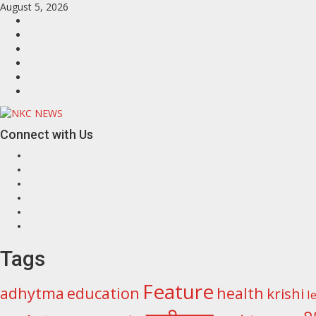
Skip
August 5, 2026
to
Facebook
content
Twitter
Linkedin
VK
Youtube
Instagram
Connect with Us
Facebook
Twitter
Linkedin
VK
Youtube
Instagram
Tags
Feature
adhytma
education
health
krishi
l