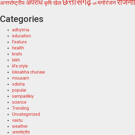
छत्तीसगढ़
राजनी
अपराध
अन्तर्राष्ट्रीय
खेल
मनोरंजन
कृषि
धर्म
Categories
adhytma
education
Feature
health
krishi
lekh
life style
loksabha chunaw
mousam
odisha
popular
sampadikiy
science
Trending
Uncategorized
vastu
weather
अन्तर्राष्ट्रीय