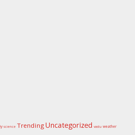
Uncategorized
Trending
iy
weather
science
vastu