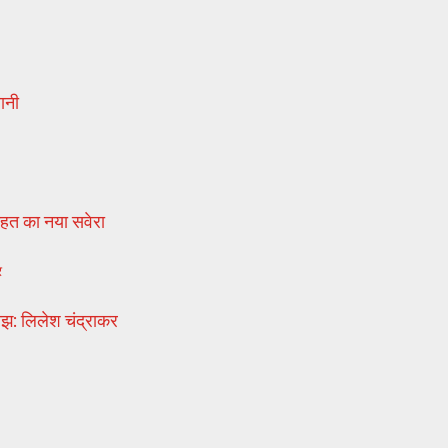
ानी
ाहत का नया सवेरा
र
बोझ: लिलेश चंद्राकर