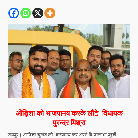
ओड़िशा को भाजपामय करके लौटे विधायक
पुरन्दर मिश्रा
रायपुर। ओड़िशा चुनाव को भाजपामय कर अपने विधानसभा पहुचें