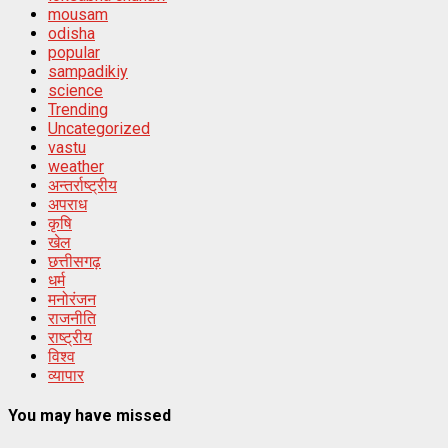
mousam
odisha
popular
sampadikiy
science
Trending
Uncategorized
vastu
weather
अन्तर्राष्ट्रीय
अपराध
कृषि
खेल
छत्तीसगढ़
धर्म
मनोरंजन
राजनीति
राष्ट्रीय
विश्व
व्यापार
You may have missed