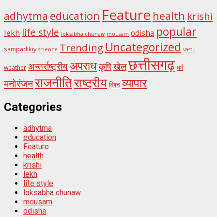
Feature
adhytma
education
health
krishi
popular
life style
lekh
odisha
loksabha chunaw
mousam
Uncategorized
Trending
sampadikiy
science
vastu
छत्तीसगढ़
अपराध
अन्तर्राष्ट्रीय
खेल
कृषि
weather
धर्म
राजनीति
राष्ट्रीय
व्यापार
मनोरंजन
विश्व
Categories
adhytma
education
Feature
health
krishi
lekh
life style
loksabha chunaw
mousam
odisha