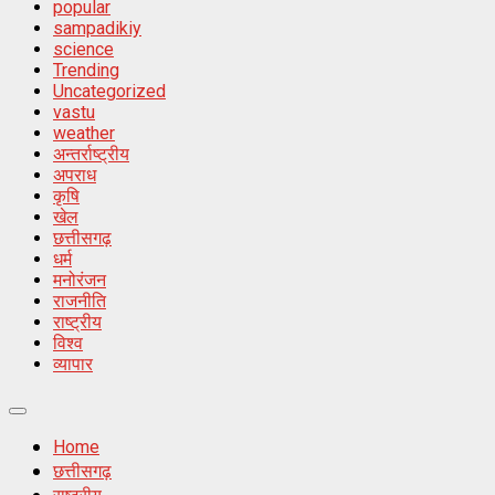
popular
sampadikiy
science
Trending
Uncategorized
vastu
weather
अन्तर्राष्ट्रीय
अपराध
कृषि
खेल
छत्तीसगढ़
धर्म
मनोरंजन
राजनीति
राष्ट्रीय
विश्व
व्यापार
Primary
Menu
Home
छत्तीसगढ़