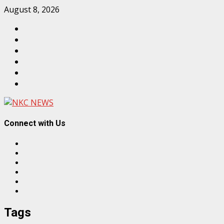
Skip
August 8, 2026
to
Facebook
content
Twitter
Linkedin
VK
Youtube
Instagram
Connect with Us
Facebook
Twitter
Linkedin
VK
Youtube
Instagram
Tags